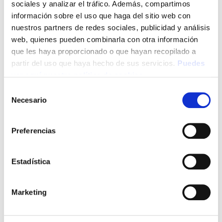
sociales y analizar el tráfico. Además, compartimos
información sobre el uso que haga del sitio web con
10 De July De 2025
nuestros partners de redes sociales, publicidad y análisis
Colegio Ópticos-Optometristas
web, quienes pueden combinarla con otra información
que les haya proporcionado o que hayan recopilado a
Nueva edición de la Marcha Contra el
partir del uso que haya hecho de sus servicios.
Puedes
ver aquí nuestra política de cookies
Cáncer de Vitoria-Gasteiz. Este año se
celebrará el domingo, 28 de
Selección
Necesario
septiembre. Para la Asociación Contra
de
consentimiento
el Cáncer en Álava es una fecha muy
especial, ya que permite poner en el
Preferencias
centro a todas las personas con
cáncer y sus familias, y subrayar la
Estadística
importancia de la investigación […]
Read More
Marketing