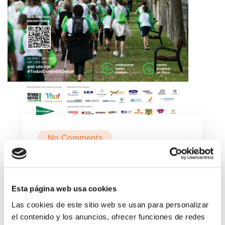
No Comments
ARABA Martxan
minbiziaren aurka.
Esta página web usa cookies
En Marcha Contra el
Las cookies de este sitio web se usan para personalizar
Cáncer.
el contenido y los anuncios, ofrecer funciones de redes