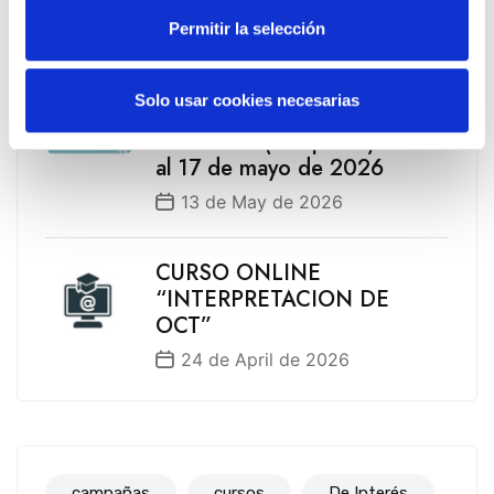
Fotoprotección Álava 2026
Permitir la selección
12 de June de 2026
Solo usar cookies necesarias
EVENTO EXPOFAMILY 2026
– Baluarte (Pamplona) del 15
al 17 de mayo de 2026
13 de May de 2026
CURSO ONLINE
“INTERPRETACION DE
OCT”
24 de April de 2026
campañas
cursos
De Interés