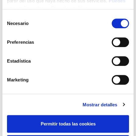
partir del uso que haya hecho de sus servicios.
Puedes
Campañas
ver aquí nuestra política de cookies
Ciudadanos
Selección
Necesario
de
Colegio
consentimiento
Comunicados
Preferencias
De Interés
Estadística
Formación
Noticias
Marketing
Mostrar detalles
Latest Post
Permitir todas las cookies
Presentación Campaña