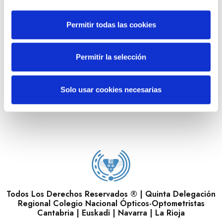
Permitir todas las cookies
Permitir la selección
Buscador de Ópticas
Solo usar cookies necesarias
Todos Los Derechos Reservados ® | Quinta Delegación
Regional Colegio Nacional Ópticos-Optometristas
Cantabria | Euskadi | Navarra | La Rioja