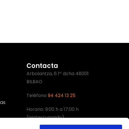
Contacta
Arbolantza, 6 1º dcha 48001
BILBAO
Teléfono
94 424 13 25
cas
Horario: 9:00 h a 17:00 h
(ininterrumpido)