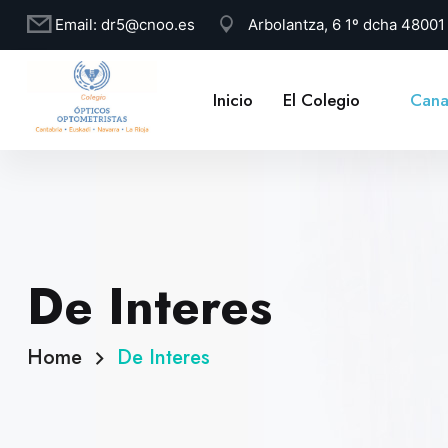
Email:
dr5@cnoo.es
Arbolantza, 6 1º dcha 4800
Inicio
El Colegio
Cana
De Interes
Home
De Interes