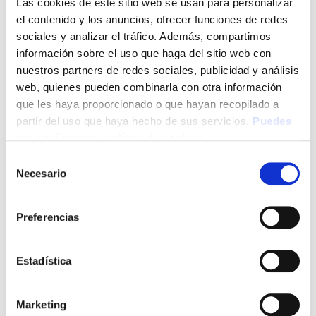
Las cookies de este sitio web se usan para personalizar
Por ello, os hacen llegar la
Memoria Gráfica
el contenido y los anuncios, ofrecer funciones de redes
2024
, un documento que recoge de forma
sociales y analizar el tráfico. Además, compartimos
información sobre el uso que haga del sitio web con
visual y resumida la actividad desarrollada
nuestros partners de redes sociales, publicidad y análisis
durante el último año. Esperamos que os
web, quienes pueden combinarla con otra información
resulte interesante y refleje el esfuerzo y
que les haya proporcionado o que hayan recopilado a
compromiso que todos compartimos por
partir del uso que haya hecho de sus servicios.
Puedes
mejorar la calidad de vida de las personas con
ver aquí nuestra política de cookies
baja visión.
Selección
Necesario
de
2024 MEMORIA GRÁFICA RBB
Download
consentimiento
Preferencias
Tags:
De Interés
Estadística
Marketing