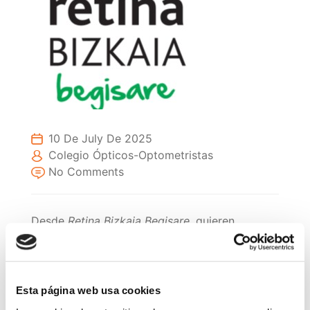
10 De July De 2025
Colegio Ópticos-Optometristas
No Comments
Desde
Retina Bizkaia Begisare
, quieren
agradeceros sinceramente el apoyo, la
colaboración o el vínculo profesional que
habéis mantenido con su asociación a lo largo
Esta página web usa cookies
del año.