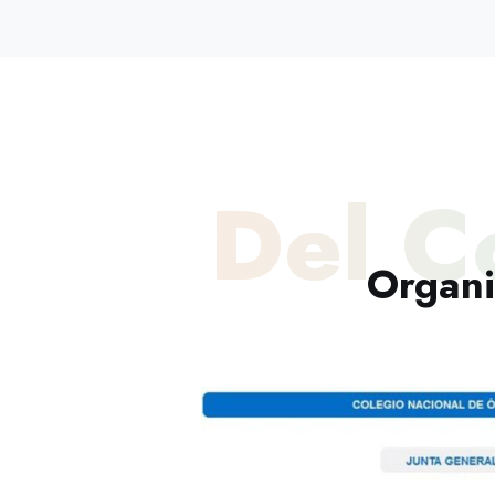
Del C
Organi