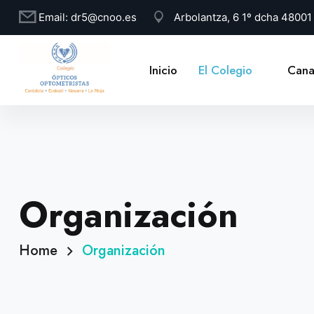
Email:
dr5@cnoo.es
Arbolantza, 6 1º dcha 4800
Inicio
El Colegio
Cana
Organización
Home
Organización