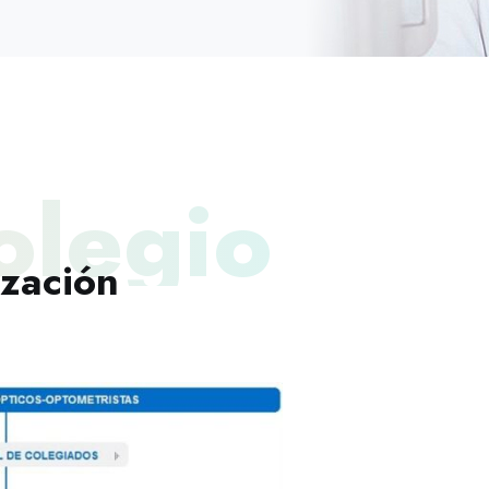
olegio
zación