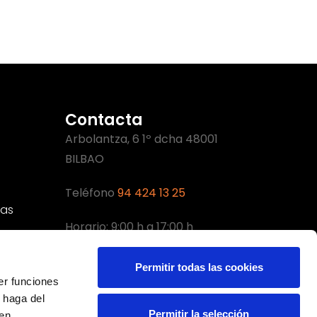
Contacta
Arbolantza, 6 1º dcha 48001
BILBAO
Teléfono
94 424 13 25
cas
Horario: 9:00 h a 17:00 h
(ininterrumpido)
Permitir todas las cookies
er funciones
 haga del
Permitir la selección
den