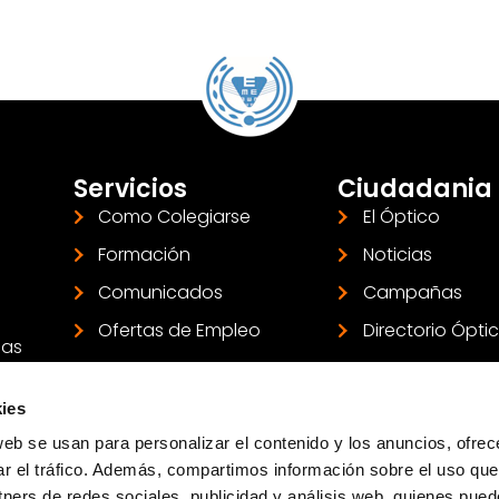
Servicios
Ciudadania
Como Colegiarse
El Óptico
Formación
Noticias
Comunicados
Campañas
Ofertas de Empleo
Directorio Ópti
las
ies
web se usan para personalizar el contenido y los anuncios, ofrec
ar el tráfico. Además, compartimos información sobre el uso que
tners de redes sociales, publicidad y análisis web, quienes pue