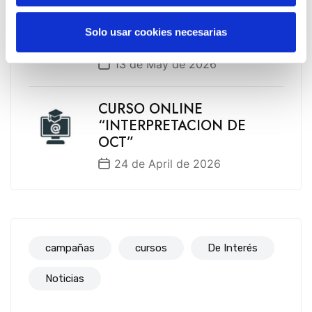
EVENTO EXPOFAMILY 2026
– Baluarte (Pamplona) del 15
Solo usar cookies necesarias
al 17 de mayo de 2026
13 de May de 2026
CURSO ONLINE
“INTERPRETACION DE
OCT”
24 de April de 2026
campañas
cursos
De Interés
Noticias