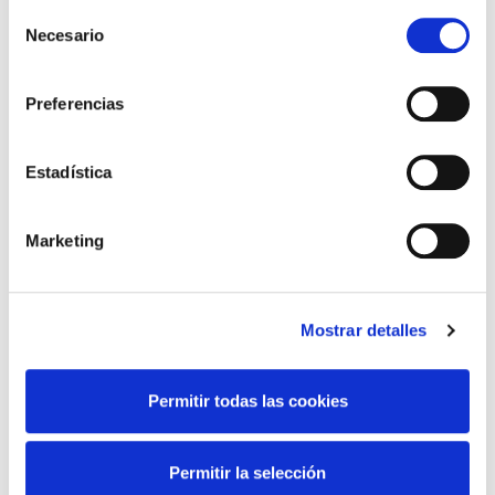
Colegio
Selección
Necesario
de
Comunicados
consentimiento
De Interés
Preferencias
Formación
Estadística
Noticias
Marketing
Latest Post
Mostrar detalles
Presentación Campaña
Fotoprotección Álava 2026
Permitir todas las cookies
12 de June de 2026
Permitir la selección