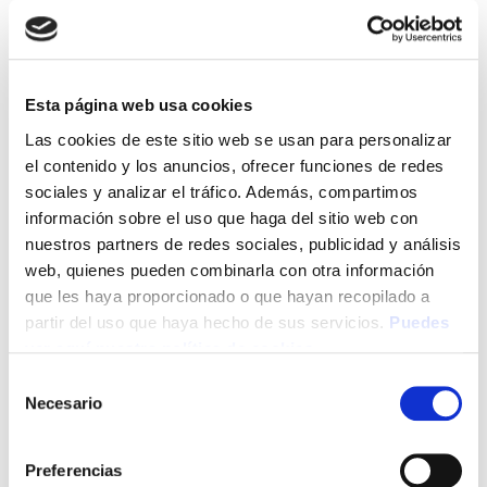
Correo electrónico:
dr10@cnoo.es
12º DELEGACIÓN REGIONAL (Asturias)
Esta página web usa cookies
Domicilio: c/ Asturias, 31-1º drcha.- 33004 OVIEDO
Las cookies de este sitio web se usan para personalizar
(Asturias)
el contenido y los anuncios, ofrecer funciones de redes
sociales y analizar el tráfico. Además, compartimos
Teléfono: 985.22.86.70
información sobre el uso que haga del sitio web con
nuestros partners de redes sociales, publicidad y análisis
Correo electrónico:
dr12@cnoo.es
web, quienes pueden combinarla con otra información
que les haya proporcionado o que hayan recopilado a
DELEGACIÓN REGIONAL (Ciudad autónoma de
partir del uso que haya hecho de sus servicios.
Puedes
Ceuta)
ver aquí nuestra política de cookies
Selección
Necesario
de
consentimiento
DELEGACIÓN REGIONAL (Ciudad autónoma de
Preferencias
Melilla)