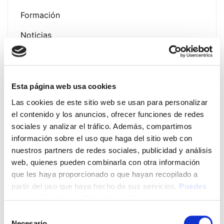
Formación
Noticias
Esta página web usa cookies
Latest Post
Las cookies de este sitio web se usan para personalizar
el contenido y los anuncios, ofrecer funciones de redes
Presentación Campaña
sociales y analizar el tráfico. Además, compartimos
Fotoprotección Álava 2026
información sobre el uso que haga del sitio web con
nuestros partners de redes sociales, publicidad y análisis
12 de June de 2026
web, quienes pueden combinarla con otra información
que les haya proporcionado o que hayan recopilado a
EVENTO EXPOFAMILY 2026
partir del uso que haya hecho de sus servicios.
Puedes
– Baluarte (Pamplona) del 15
ver aquí nuestra política de cookies
al 17 de mayo de 2026
Selección
13 de May de 2026
Necesario