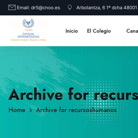
Email:
dr5@cnoo.es
Arbolantza, 6 1º dcha 4800
Inicio
El Colegio
Cana
Archive for recu
Home
Archive for recursoshumanos