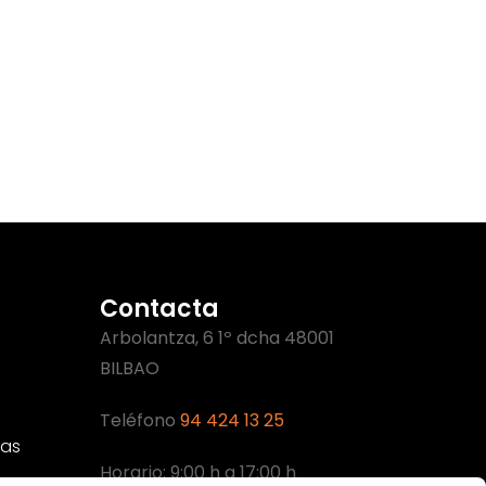
Contacta
Arbolantza, 6 1º dcha 48001
BILBAO
Teléfono
94 424 13 25
cas
Horario: 9:00 h a 17:00 h