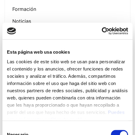
Formación
Noticias
Esta página web usa cookies
Latest Post
Las cookies de este sitio web se usan para personalizar
el contenido y los anuncios, ofrecer funciones de redes
Presentación Campaña
sociales y analizar el tráfico. Además, compartimos
Fotoprotección Álava 2026
información sobre el uso que haga del sitio web con
nuestros partners de redes sociales, publicidad y análisis
12 de June de 2026
web, quienes pueden combinarla con otra información
que les haya proporcionado o que hayan recopilado a
EVENTO EXPOFAMILY 2026
partir del uso que haya hecho de sus servicios.
Puedes
– Baluarte (Pamplona) del 15
ver aquí nuestra política de cookies
al 17 de mayo de 2026
Selección
13 de May de 2026
Necesario