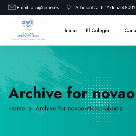
Email:
dr5@cnoo.es
Arbolantza, 6 1º dcha 4800
Inicio
El Colegio
Cana
Archive for novao
Home
Archive for novaopticacalahorra