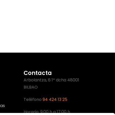
Contacta
Arbolantza, 6 1º dcha 48001
BILBAO
Teléfono
94 424 13 25
cas
Horario: 9:00 h a 17:00 h