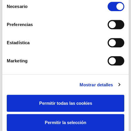
Selección
al 17 de mayo de 2026
Necesario
de
13 de May de 2026
consentimiento
Preferencias
CURSO ONLINE
“INTERPRETACION DE
Estadística
OCT”
24 de April de 2026
Marketing
Mostrar detalles
campañas
cursos
De Interés
Noticias
Permitir todas las cookies
Permitir la selección