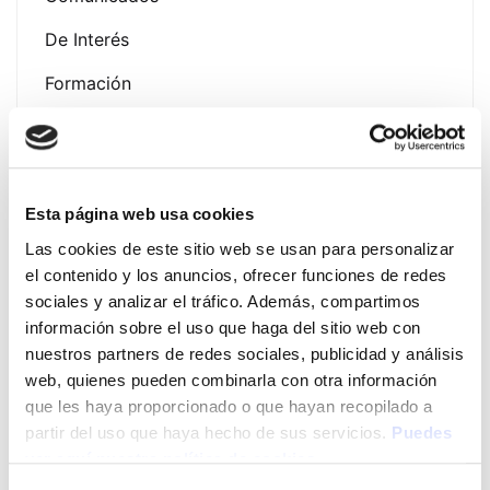
De Interés
Formación
Noticias
Esta página web usa cookies
Las cookies de este sitio web se usan para personalizar
Latest Post
el contenido y los anuncios, ofrecer funciones de redes
sociales y analizar el tráfico. Además, compartimos
Presentación Campaña
información sobre el uso que haga del sitio web con
Fotoprotección Álava 2026
nuestros partners de redes sociales, publicidad y análisis
12 de June de 2026
web, quienes pueden combinarla con otra información
que les haya proporcionado o que hayan recopilado a
partir del uso que haya hecho de sus servicios.
Puedes
EVENTO EXPOFAMILY 2026
ver aquí nuestra política de cookies
– Baluarte (Pamplona) del 15