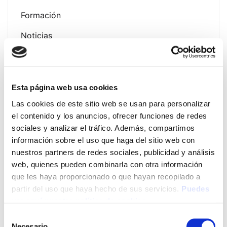
Formación
Noticias
Esta página web usa cookies
Latest Post
Las cookies de este sitio web se usan para personalizar
el contenido y los anuncios, ofrecer funciones de redes
Presentación Campaña
sociales y analizar el tráfico. Además, compartimos
Fotoprotección Álava 2026
información sobre el uso que haga del sitio web con
nuestros partners de redes sociales, publicidad y análisis
12 de June de 2026
web, quienes pueden combinarla con otra información
que les haya proporcionado o que hayan recopilado a
EVENTO EXPOFAMILY 2026
partir del uso que haya hecho de sus servicios.
Puedes
– Baluarte (Pamplona) del 15
ver aquí nuestra política de cookies
al 17 de mayo de 2026
Selección
13 de May de 2026
Necesario