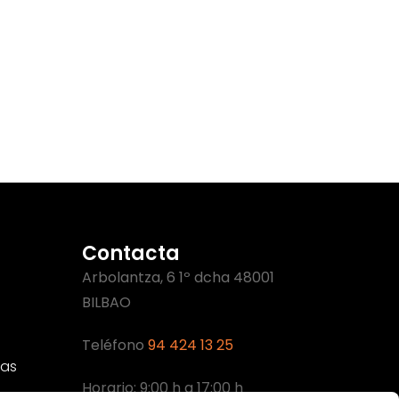
Contacta
Arbolantza, 6 1º dcha 48001
BILBAO
Teléfono
94 424 13 25
cas
Horario: 9:00 h a 17:00 h