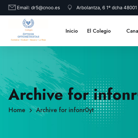
Email:
dr5@cnoo.es
Arbolantza, 6 1º dcha 4800
Inicio
El Colegio
Cana
Archive for infon
Home
Archive for infonr0yt