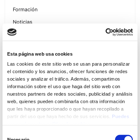
Formación
Noticias
Esta página web usa cookies
Latest Post
Las cookies de este sitio web se usan para personalizar
el contenido y los anuncios, ofrecer funciones de redes
Presentación Campaña
sociales y analizar el tráfico. Además, compartimos
Fotoprotección Álava 2026
información sobre el uso que haga del sitio web con
nuestros partners de redes sociales, publicidad y análisis
12 de June de 2026
web, quienes pueden combinarla con otra información
que les haya proporcionado o que hayan recopilado a
EVENTO EXPOFAMILY 2026
partir del uso que haya hecho de sus servicios.
Puedes
– Baluarte (Pamplona) del 15
ver aquí nuestra política de cookies
al 17 de mayo de 2026
Selección
13 de May de 2026
Necesario