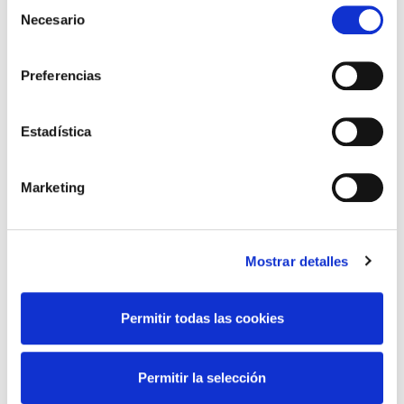
Selección
al 17 de mayo de 2026
Necesario
de
13 de May de 2026
consentimiento
Preferencias
CURSO ONLINE
“INTERPRETACION DE
Estadística
OCT”
24 de April de 2026
Marketing
Mostrar detalles
campañas
cursos
De Interés
Noticias
Permitir todas las cookies
Permitir la selección