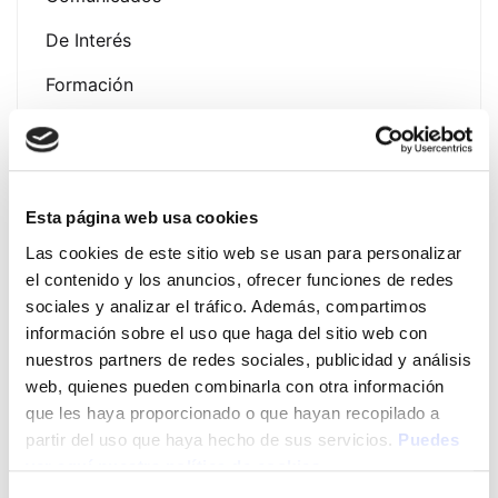
De Interés
Formación
Noticias
Esta página web usa cookies
Las cookies de este sitio web se usan para personalizar
Latest Post
el contenido y los anuncios, ofrecer funciones de redes
sociales y analizar el tráfico. Además, compartimos
Presentación Campaña
información sobre el uso que haga del sitio web con
Fotoprotección Álava 2026
nuestros partners de redes sociales, publicidad y análisis
12 de June de 2026
web, quienes pueden combinarla con otra información
que les haya proporcionado o que hayan recopilado a
partir del uso que haya hecho de sus servicios.
Puedes
EVENTO EXPOFAMILY 2026
ver aquí nuestra política de cookies
– Baluarte (Pamplona) del 15