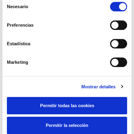
Selección
al 17 de mayo de 2026
Necesario
de
13 de May de 2026
consentimiento
Preferencias
CURSO ONLINE
“INTERPRETACION DE
Estadística
OCT”
24 de April de 2026
Marketing
Mostrar detalles
campañas
cursos
De Interés
Noticias
Permitir todas las cookies
Permitir la selección