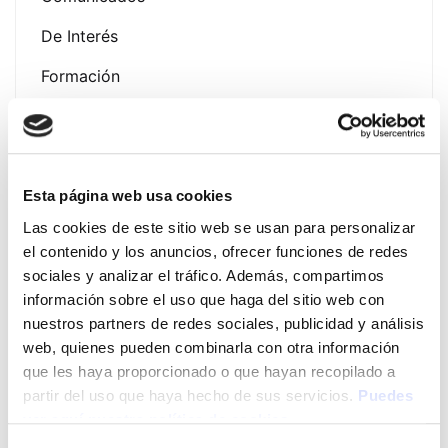
De Interés
Formación
Noticias
Esta página web usa cookies
Las cookies de este sitio web se usan para personalizar
Latest Post
el contenido y los anuncios, ofrecer funciones de redes
sociales y analizar el tráfico. Además, compartimos
Presentación Campaña
información sobre el uso que haga del sitio web con
Fotoprotección Álava 2026
nuestros partners de redes sociales, publicidad y análisis
12 de June de 2026
web, quienes pueden combinarla con otra información
que les haya proporcionado o que hayan recopilado a
partir del uso que haya hecho de sus servicios.
Puedes
EVENTO EXPOFAMILY 2026
ver aquí nuestra política de cookies
– Baluarte (Pamplona) del 15