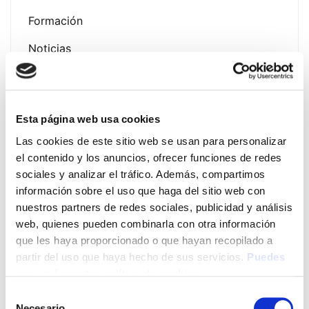
Formación
Noticias
Esta página web usa cookies
Latest Post
Las cookies de este sitio web se usan para personalizar
el contenido y los anuncios, ofrecer funciones de redes
Presentación Campaña
sociales y analizar el tráfico. Además, compartimos
Fotoprotección Álava 2026
información sobre el uso que haga del sitio web con
nuestros partners de redes sociales, publicidad y análisis
12 de June de 2026
web, quienes pueden combinarla con otra información
que les haya proporcionado o que hayan recopilado a
EVENTO EXPOFAMILY 2026
partir del uso que haya hecho de sus servicios.
Puedes
– Baluarte (Pamplona) del 15
ver aquí nuestra política de cookies
al 17 de mayo de 2026
Selección
13 de May de 2026
Necesario