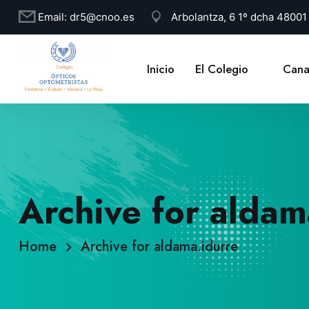
Email:
dr5@cnoo.es
Arbolantza, 6 1º dcha 4800
Inicio
El Colegio
Cana
Archive for aldam
Home
Archive for aldama.idurre