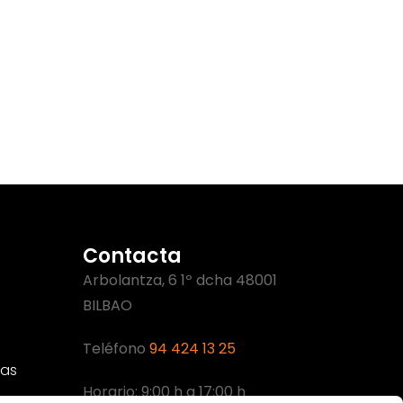
Contacta
Arbolantza, 6 1º dcha 48001
BILBAO
Teléfono
94 424 13 25
cas
Horario: 9:00 h a 17:00 h