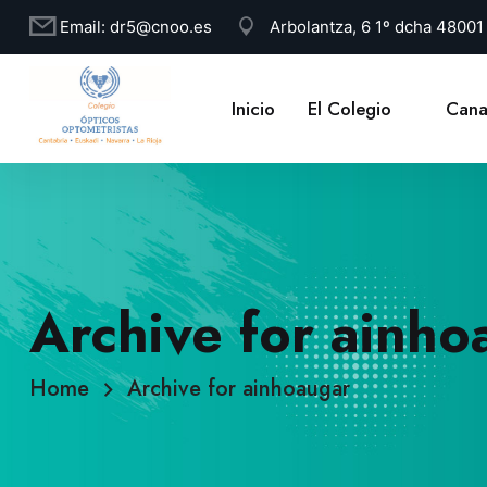
Email:
dr5@cnoo.es
Arbolantza, 6 1º dcha 4800
Inicio
El Colegio
Cana
Archive for ainho
Home
Archive for ainhoaugar