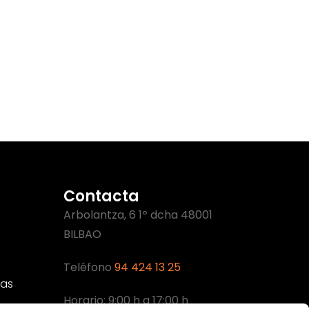
Contacta
Arbolantza, 6 1º dcha 48001
BILBAO
Teléfono
94 424 13 25
cas
Horario: 9:00 h a 17:00 h