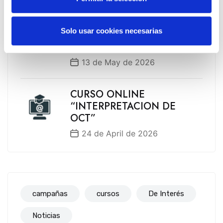
EVENTO EXPOFAMILY 2026
Solo usar cookies necesarias
– Baluarte (Pamplona) del 15
al 17 de mayo de 2026
13 de May de 2026
CURSO ONLINE
“INTERPRETACION DE
OCT”
24 de April de 2026
campañas
cursos
De Interés
Noticias