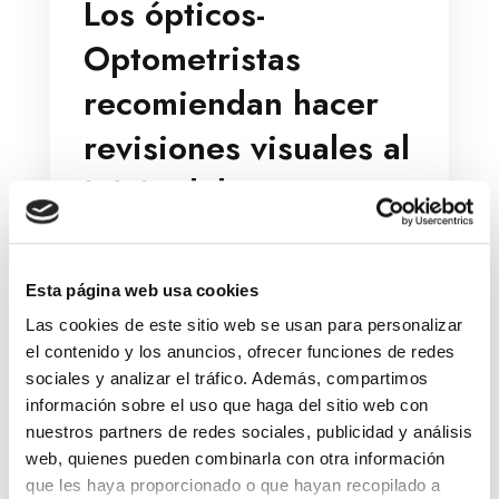
Los ópticos-
Optometristas
recomiendan hacer
revisiones visuales al
inicio del curso
escolar
5 De September De 2024
Esta página web usa cookies
Colegio Ópticos-Optometristas
Las cookies de este sitio web se usan para personalizar
el contenido y los anuncios, ofrecer funciones de redes
sociales y analizar el tráfico. Además, compartimos
Sin duda, una buena visión en edades
información sobre el uso que haga del sitio web con
tempranas es imprescindible para
nuestros partners de redes sociales, publicidad y análisis
facilitar un correcto rendimiento
web, quienes pueden combinarla con otra información
académico en la etapa escolar, ya que
que les haya proporcionado o que hayan recopilado a