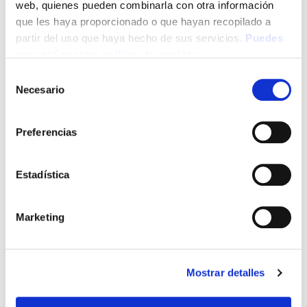
web, quienes pueden combinarla con otra información
que les haya proporcionado o que hayan recopilado a
partir del uso que haya hecho de sus servicios.
Puedes
ver aquí nuestra política de cookies
Selección
Campañas
Necesario
de
consentimiento
Ciudadanos
Preferencias
Colegio
Comunicados
Estadística
De Interés
Marketing
Formación
Noticias
Mostrar detalles