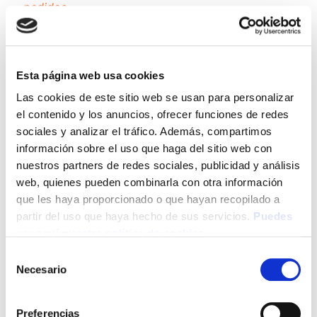
pedidos
.
Tiendas online: Le será imposible realizar compras
online, tendrán que ser telefónicas o visitando la
tienda física si es que dispone de ella.
Esta página web usa cookies
No será posible personalizar sus preferencias
Las cookies de este sitio web se usan para personalizar
geográficas como franja horaria, divisa o idioma.
el contenido y los anuncios, ofrecer funciones de redes
El sitio web no podrá realizar analíticas web sobre
sociales y analizar el tráfico. Además, compartimos
visitantes y tráfico en la web, lo que dificultará que
información sobre el uso que haga del sitio web con
la web sea competitiva.
nuestros partners de redes sociales, publicidad y análisis
web, quienes pueden combinarla con otra información
No podrá escribir en el blog, no podrá subir fotos,
que les haya proporcionado o que hayan recopilado a
publicar comentarios, valorar o puntuar contenidos.
partir del uso que haya hecho de sus servicios.
Puedes
La web tampoco podrá saber si usted es un humano
ver aquí nuestra política de cookies
o una aplicación automatizada que publica
spam
.
Selección
No se podrá mostrar publicidad sectorizada, lo que
Necesario
de
reducirá los ingresos publicitarios de la web.
consentimiento
Todas las redes sociales usan
cookies
, si las
Preferencias