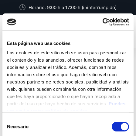
Horario: 9:00 h a 17:00 h (ininterrumpido)
Esta página web usa cookies
Las cookies de este sitio web se usan para personalizar
Oferta de Empleo
el contenido y los anuncios, ofrecer funciones de redes
sociales y analizar el tráfico. Además, compartimos
información sobre el uso que haga del sitio web con
nuestros partners de redes sociales, publicidad y análisis
Ofertas
POPULARES
web, quienes pueden combinarla con otra información
VENTA DE DIVERSOS
que les haya proporcionado o que hayan recopilado a
APARATOS DE ÓPTICA
partir del uso que haya hecho de sus servicios.
Puedes
ver aquí nuestra política de cookies
VENTA DE DIVERSOS APARATOS DE OPTICA
Selección
Necesario
de
consentimiento