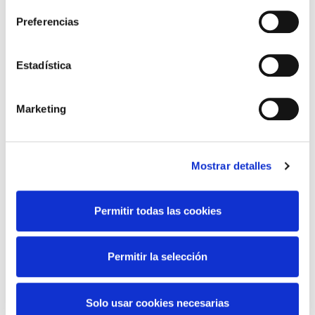
Preferencias
Contact Information
Estadística
Nombre
MERCEDES
91 646 09
Marketing
Télefono
23 Y 601
326 974
Email
Mostrar detalles
optimadrid1312@gmail.com
Permitir todas las cookies
Permitir la selección
Solo usar cookies necesarias
Todos Los Derechos Reservados ® | Quinta Delegación