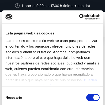
Horario: 9:00 h a 17:00 h (ininterrumpido)
Esta página web usa cookies
Las cookies de este sitio web se usan para personalizar
Oferta de Empleo
el contenido y los anuncios, ofrecer funciones de redes
sociales y analizar el tráfico. Además, compartimos
información sobre el uso que haga del sitio web con
nuestros partners de redes sociales, publicidad y análisis
Ofertas
POPULARES
web, quienes pueden combinarla con otra información
SE VENDE
que les haya proporcionado o que hayan recopilado a
partir del uso que haya hecho de sus servicios.
Puedes
Se vende monturas para gafa graduada a un
ver aquí nuestra política de cookies
precio muy económico , silla gabinete y sillín
Selección
alto para mostrador . Ocasión especial !
Necesario
de
Contactar por email lauren1712@icloud.com
consentimiento