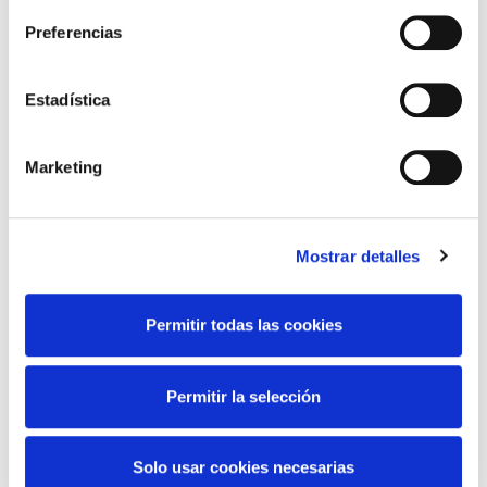
Preferencias
Contact Information
Estadística
Nombre
Laura
Marketing
Télefono
660723890
Email
Mostrar detalles
laurenc1712@icloud.com
Permitir todas las cookies
Permitir la selección
Solo usar cookies necesarias
Todos Los Derechos Reservados ® | Quinta Delegación