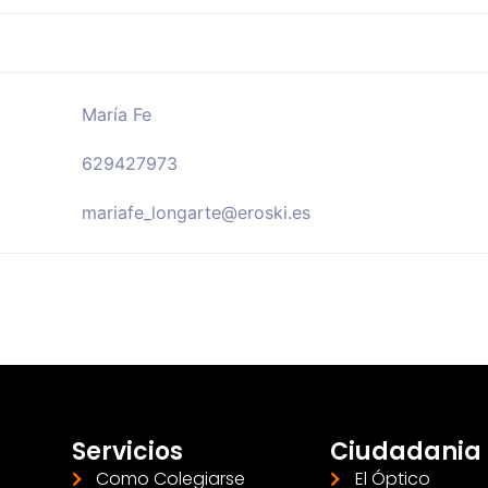
María Fe
629427973
mariafe_longarte@eroski.es
Servicios
Ciudadania
Como Colegiarse
El Óptico