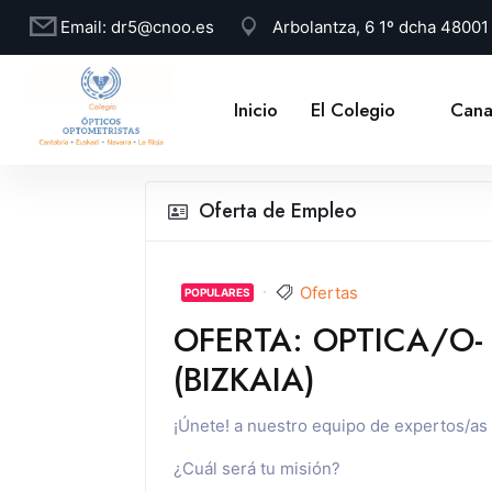
Email:
dr5@cnoo.es
Arbolantza, 6 1º dcha 4800
Inicio
El Colegio
Cana
Oferta de Empleo
Ofertas
POPULARES
OFERTA: OPTICA/O-
(BIZKAIA)
¡Únete! a nuestro equipo de expertos/as 
¿Cuál será tu misión?