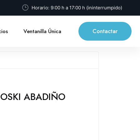
Horario: 9:00 h a 17:00 h (ininterrumpido)
Contactar
ios
Ventanilla Única
ROSKI ABADIÑO