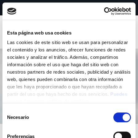
Horario: 9:00 h a 17:00 h (ininterrumpido)
Esta página web usa cookies
Las cookies de este sitio web se usan para personalizar
el contenido y los anuncios, ofrecer funciones de redes
sociales y analizar el tráfico. Además, compartimos
información sobre el uso que haga del sitio web con
nuestros partners de redes sociales, publicidad y análisis
Contact Lenses
web, quienes pueden combinarla con otra información
que les haya proporcionado o que hayan recopilado a
Home
Contact Lenses
partir del uso que haya hecho de sus servicios.
Puedes
ver aquí nuestra política de cookies
Selección
Necesario
de
consentimiento
Preferencias