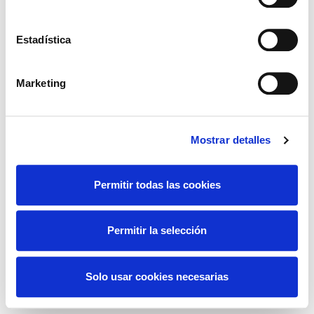
Estadística
Todos Los Derechos Reservados ® | Quinta Delegación
Regional Colegio Nacional Ópticos-Optometristas
Cantabria | Euskadi | Navarra | La Rioja
Marketing
Descubre nuestra
Politica de Cookies
Mostrar detalles
Permitir todas las cookies
Permitir la selección
Solo usar cookies necesarias